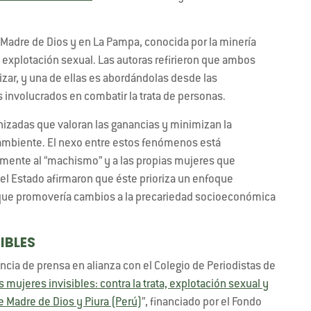
 Madre de Dios y en La Pampa, conocida por la minería
de explotación sexual. Las autoras refirieron que ambos
zar, y una de ellas es abordándolas desde las
 involucrados en combatir la trata de personas.
adas que valoran las ganancias y minimizan la
ambiente. El nexo entre estos fenómenos está
amente al “machismo” y a las propias mujeres que
del Estado afirmaron que éste prioriza un enfoque
ra que promovería cambios a la precariedad socioeconómica
IBLES
ia de prensa en alianza con el Colegio de Periodistas de
 mujeres invisibles: contra la trata, explotación sexual y
e Madre de Dios y Piura (Perú)
”, financiado por el Fondo