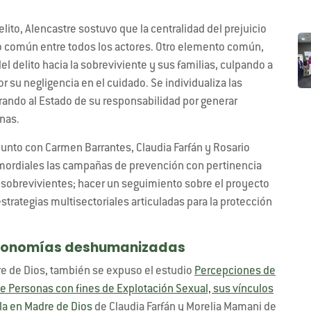
lito, Alencastre sostuvo que la centralidad del prejuicio
o común entre todos los actores. Otro elemento común,
del delito hacia la sobreviviente y sus familias, culpando a
r su negligencia en el cuidado. Se individualiza las
erando al Estado de su responsabilidad por generar
onas.
junto con Carmen Barrantes, Claudia Farfán y Rosario
imordiales las campañas de prevención con pertinencia
s sobrevivientes; hacer un seguimiento sobre el proyecto
strategias multisectoriales articuladas para la protección
n economías deshumanizadas
e de Dios, también se expuso el estudio
Percepciones de
 de Personas con fines de Explotación Sexual, sus vínculos
rla en Madre de Dios
de Claudia Farfán y Morelia Mamani de