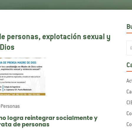
B
de personas, explotación sexual y
 Dios
C
Ac
Ca
CI
DePersonas
Co
no logra reintegrar socialmente y
trata de personas
Co