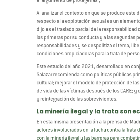
el argumento de protegerlas”,
Al analizar el contexto en que se produce este de
respecto a la explotación sexual es un element
dijo es el traslado parcial de la responsabilidad 
las primeras por su conducta y a las segundas po
responsabilidades y se despolitiza el tema, lib
condiciones propiciadoras para la trata de pers
Este estudio del año 2021, desarrollado en con
Salazar recomienda como políticas públicas pr
cultural; mejorar el modelo de protección de la
de vida de las víctimas después de los CARE; y e
y reintegración de las sobrevivientes.
La minería ilegal y la trata so
En esta misma presentación a la prensa de Madr
actores involucrados en la lucha contra la Trata
con la minería ilegal y las barreras para combati