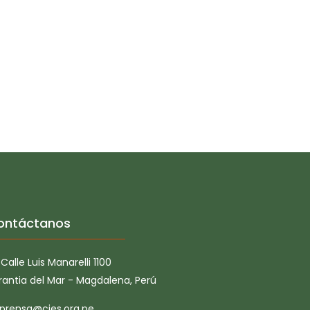
ontáctanos
Calle Luis Manarelli 1100
rantia del Mar - Magdalena, Perú
prensa@cies.org.pe