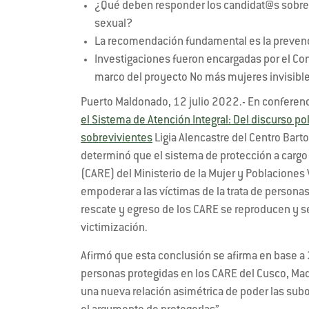
¿Qué deben responder los candidat@s sobre l
sexual?
La recomendación fundamental es la prevenc
Investigaciones fueron encargadas por el Con
marco del proyecto No más mujeres invisibl
Puerto Maldonado, 12 julio 2022.- En conferenci
el Sistema de Atención Integral: Del discurso po
sobrevivientes
Ligia Alencastre del Centro Barto
determinó que el sistema de protección a cargo
(CARE) del Ministerio de la Mujer y Poblaciones
empoderar a las víctimas de la trata de personas
rescate y egreso de los CARE se reproducen y 
victimización.
Afirmó que esta conclusión se afirma en base a 
personas protegidas en los CARE del Cusco, Mad
una nueva relación asimétrica de poder las subo