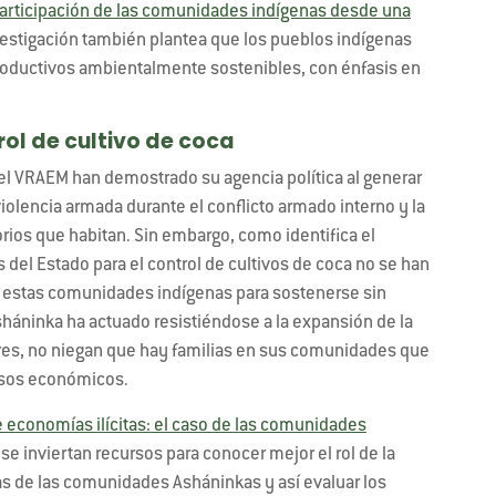
rticipación de las comunidades indígenas desde una
estigación también plantea que los pueblos indígenas
roductivos ambientalmente sostenibles, con énfasis en
rol de cultivo de coca
l VRAEM han demostrado su agencia política al generar
olencia armada durante el conflicto armado interno y la
orios que habitan. Sin embargo, como identifica el
 del Estado para el control de cultivos de coca no se han
n estas comunidades indígenas para sostenerse sin
 Asháninka ha actuado resistiéndose a la expansión de la
res, no niegan que hay familias en sus comunidades que
ursos económicos.
 economías ilícitas: el caso de las comunidades
 inviertan recursos para conocer mejor el rol de la
as de las comunidades Asháninkas y así evaluar los