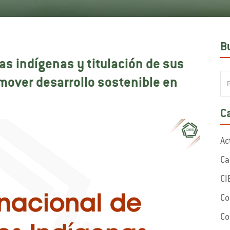
B
as indígenas y titulación de sus
omover desarrollo sostenible en
C
Ac
Ca
CI
Co
Co