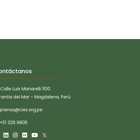
ontáctanos
Calle Luis Manarelli 1100
rantia del Mar - Magdalena, Perú
prensa@cies.org.pe
+51 329 9805