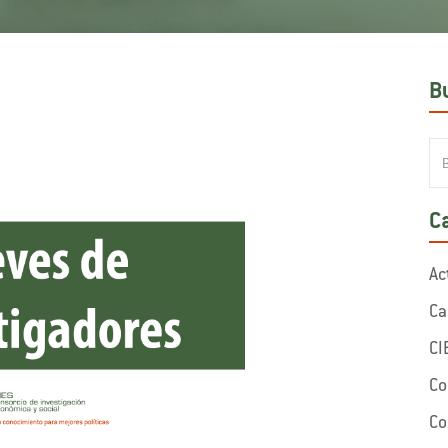
B
C
Ac
Ca
CI
Co
Co