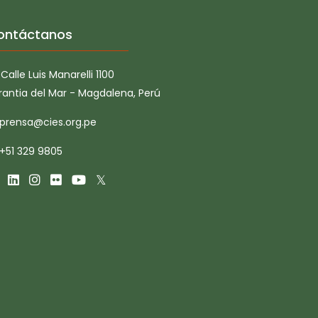
ontáctanos
Calle Luis Manarelli 1100
rantia del Mar - Magdalena, Perú
prensa@cies.org.pe
+51 329 9805