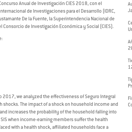
Concurso Anual de Investigación CIES 2018, con el
Au
Ja
Internacional de Investigaciones para el Desarrollo (IDRC,
 Bustamante De la Fuente, la Superintendencia Nacional de
C
el Consorcio de Investigación Económica y Social (CIES).
Un
e:
A
2
T
1
Ti
P
 2017, we analyzed the effectiveness of Seguro Integral
F
lth shocks. The impact of a shock on household income and
C
 and increases the probability of the household falling into
n to SIS when income-earning members suffer the health
faced with a health shock, affiliated households face a