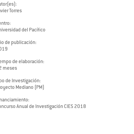
tor(es):
vier Torres
entro:
iversidad del Pacífico
ño de publicación:
019
iempo de elaboración:
2 meses
po de Investigación:
royecto Mediano (PM)
inanciamiento:
oncurso Anual de Investigación CIES 2018