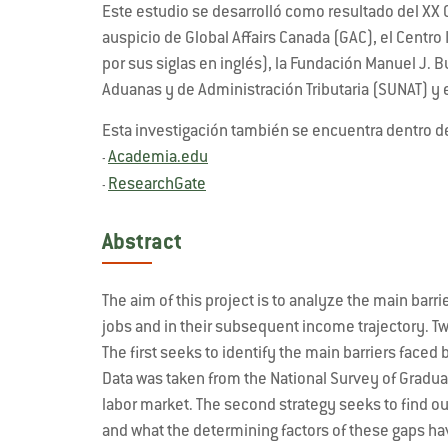
Este estudio se desarrolló como resultado del XX 
auspicio de Global Affairs Canada (GAC), el Centro 
por sus siglas en inglés), la Fundación Manuel J.
Aduanas y de Administración Tributaria (SUNAT) y 
Esta investigación también se encuentra dentro d
Academia.edu
-
ResearchGate
-
Abstract
The aim of this project is to analyze the main bar
jobs and in their subsequent income trajectory. T
The first seeks to identify the main barriers face
Data was taken from the National Survey of Gradua
labor market. The second strategy seeks to find
and what the determining factors of these gaps ha