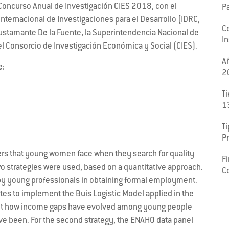
Concurso Anual de Investigación CIES 2018, con el
P
Internacional de Investigaciones para el Desarrollo (IDRC,
C
 Bustamante De la Fuente, la Superintendencia Nacional de
In
el Consorcio de Investigación Económica y Social (CIES).
A
e:
2
T
1
Ti
P
riers that young women face when they search for quality
F
wo strategies were used, based on a quantitative approach.
C
d by young professionals in obtaining formal employment.
tes to implement the Buis Logistic Model applied in the
 out how income gaps have evolved among young people
ve been. For the second strategy, the ENAHO data panel