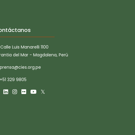
ontáctanos
Calle Luis Manarelli 1100
rantia del Mar - Magdalena, Perú
prensa@cies.org.pe
+51 329 9805