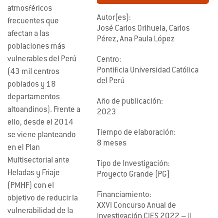
atmosféricos
Autor(es):
frecuentes que
José Carlos Orihuela, Carlos
afectan a las
Pérez, Ana Paula López
poblaciones más
vulnerables del Perú
Centro:
Pontificia Universidad Católica
(43 mil centros
del Perú
poblados y 18
departamentos
Año de publicación:
altoandinos). Frente a
2023
ello, desde el 2014
Tiempo de elaboración:
se viene planteando
8 meses
en el Plan
Multisectorial ante
Tipo de Investigación:
Heladas y Friaje
Proyecto Grande (PG)
(PMHF) con el
Financiamiento:
objetivo de reducir la
XXVI Concurso Anual de
vulnerabilidad de la
Investigación CIES 2022 – II