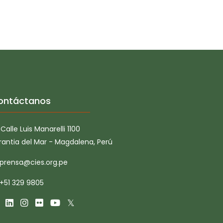
ontáctanos
Calle Luis Manarelli 1100
rantia del Mar - Magdalena, Perú
prensa@cies.org.pe
+51 329 9805