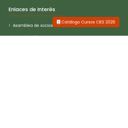
Enlaces de Interés
Catálogo Cursos CIES 2026
Asamblea de socios
Investigación
Concurso Anual de Investigación
Seminario Anual de Investigación
Publicaciones
Capacitaciones
Gaceta CIES
Política de Privacidad