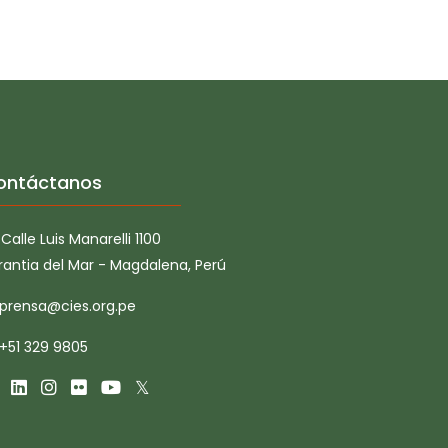
ontáctanos
Calle Luis Manarelli 1100
rantia del Mar - Magdalena, Perú
prensa@cies.org.pe
+51 329 9805