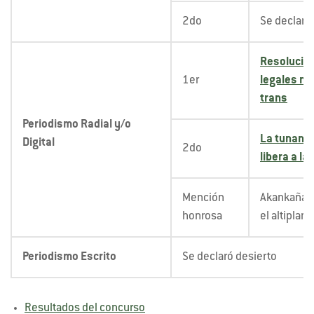
2do
Se declaró
Resolucion
1er
legales ni
trans
Periodismo Radial y/o
La tunantad
Digital
2do
libera a l
Mención
Akankaña: 
honrosa
el altiplano
Periodismo Escrito
Se declaró desierto
Resultados del concurso