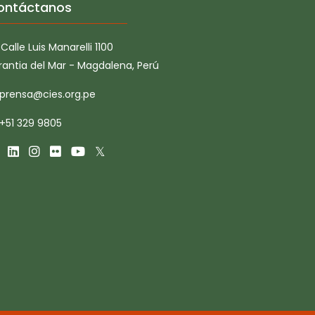
ontáctanos
Calle Luis Manarelli 1100
rantia del Mar - Magdalena, Perú
prensa@cies.org.pe
+51 329 9805