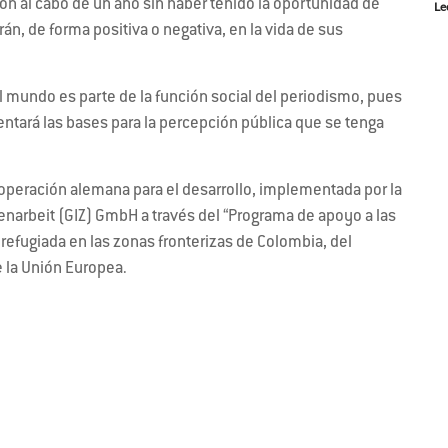
ción al cabo de un año sin haber tenido la oportunidad de
Le
án, de forma positiva o negativa, en la vida de sus
el mundo es parte de la función social del periodismo, pues
entará las bases para la percepción pública que se tenga
operación alemana para el desarrollo, implementada por la
narbeit (GIZ) GmbH a través del “Programa de apoyo a las
efugiada en las zonas fronterizas de Colombia, del
e la Unión Europea.