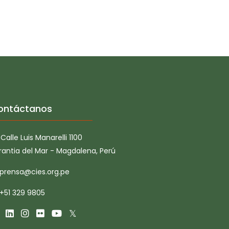
ontáctanos
Calle Luis Manarelli 1100
rantia del Mar - Magdalena, Perú
prensa@cies.org.pe
+51 329 9805