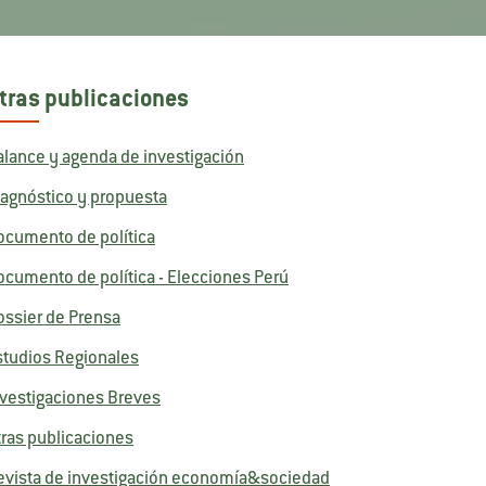
tras publicaciones
alance y agenda de investigación
iagnóstico y propuesta
ocumento de política
ocumento de política - Elecciones Perú
ossier de Prensa
studios Regionales
nvestigaciones Breves
tras publicaciones
evista de investigación economía&sociedad