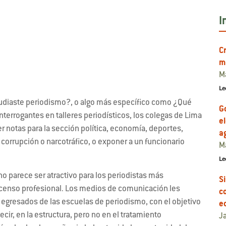
I
C
m
Ma
Le
udiaste periodismo?, o algo más específico como ¿Qué
G
terrogantes en talleres periodísticos, los colegas de Lima
e
r notas para la sección política, economía, deportes,
a
corrupción o narcotráfico, o exponer a un funcionario
M
Le
o parece ser atractivo para los periodistas más
S
enso profesional. Los medios de comunicación les
co
 egresados de las escuelas de periodismo, con el objetivo
e
ecir, en la estructura, pero no en el tratamiento
J