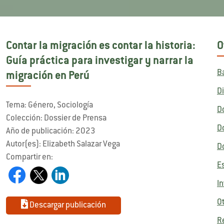
Contar la migración es contar la historia:
O
Guía práctica para investigar y narrar la
B
migración en Perú
D
Tema: Género, Sociología
D
Colección: Dossier de Prensa
D
Año de publicación: 2023
Autor(es): Elizabeth Salazar Vega
D
Compartir en:
E
I
O
Descargar publicación
R