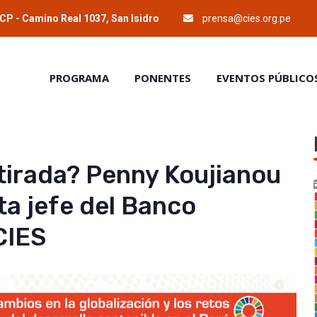
P - Camino Real 1037, San Isidro
prensa@cies.org.pe
PROGRAMA
PONENTES
EVENTOS PÚBLICO
etirada? Penny Koujianou
a jefe del Banco
CIES