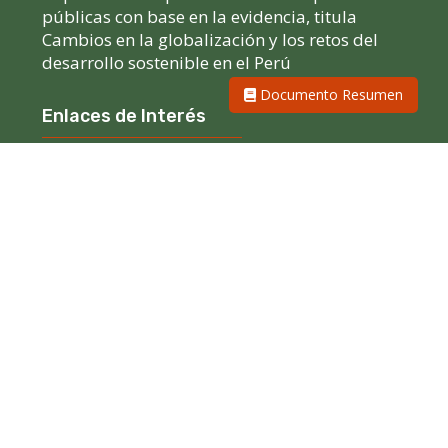
públicas con base en la evidencia, titula
Cambios en la globalización y los retos del
desarrollo sostenible en el Perú
Documento Resumen
Enlaces de Interés
Seminarios CIES
Consorcio de Investigación Económica y Social
(CIES)
Contáctanos
Calle Luis Manarelli 1100
Orrantia del Mar - Magdalena, Perú
prensa@cies.org.pe
+51 463 2828