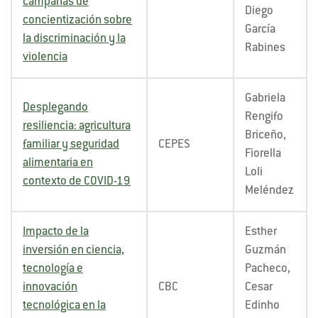
campañas de
Diego
concientización sobre
García
la discriminación y la
Rabines
violencia
Gabriela
Desplegando
Rengifo
resiliencia: agricultura
Briceño,
familiar y seguridad
CEPES
Fiorella
alimentaria en
Loli
contexto de COVID-19
Meléndez
Impacto de la
Esther
inversión en ciencia,
Guzmán
tecnología e
Pacheco,
innovación
CBC
Cesar
tecnológica en la
Edinho