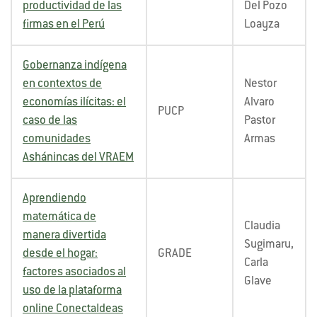
productividad de las
Del Pozo
firmas en el Perú
Loayza
Gobernanza indígena
en contextos de
Nestor
economías ilícitas: el
Alvaro
PUCP
caso de las
Pastor
comunidades
Armas
Ashánincas del VRAEM
Aprendiendo
matemática de
Claudia
manera divertida
Sugimaru,
desde el hogar:
GRADE
Carla
factores asociados al
Glave
uso de la plataforma
online ConectaIdeas