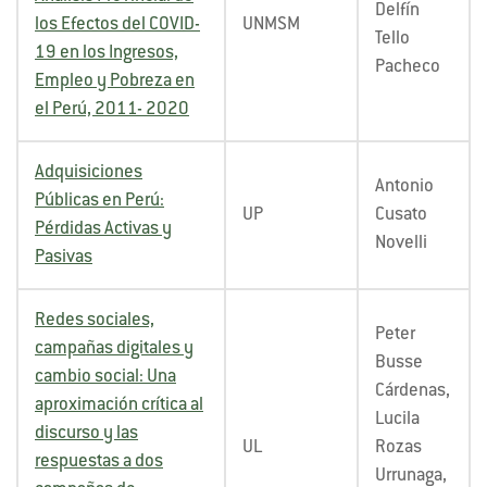
Delfín
los Efectos del COVID-
UNMSM
Tello
19 en los Ingresos,
Pacheco
Empleo y Pobreza en
el Perú, 2011- 2020
Adquisiciones
Antonio
Públicas en Perú:
UP
Cusato
Pérdidas Activas y
Novelli
Pasivas
Redes sociales,
Peter
campañas digitales y
Busse
cambio social: Una
Cárdenas,
aproximación crítica al
Lucila
discurso y las
UL
Rozas
respuestas a dos
Urrunaga,