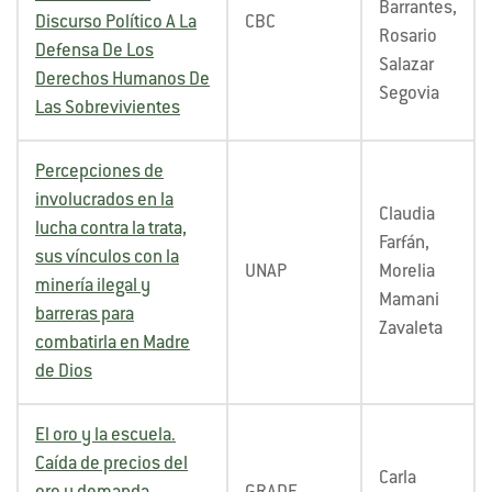
Barrantes,
Discurso Político A La
CBC
Rosario
Defensa De Los
Salazar
Derechos Humanos De
Segovia
Las Sobrevivientes
Percepciones de
involucrados en la
Claudia
lucha contra la trata,
Farfán,
sus vínculos con la
UNAP
Morelia
minería ilegal y
Mamani
barreras para
Zavaleta
combatirla en Madre
de Dios
El oro y la escuela.
Caída de precios del
Carla