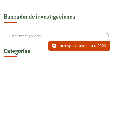
Buscador de investigaciones
Catálogo Cursos CIES 2026
Categorías
Actividades Institucionales
Capacitaciones
CIES en la Prensa
Concursos y talleres de prensa
Conferencias de prensa
Díalogos Perú Sostenible