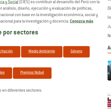
ca y Social
(CIES) es contribuir al desarrollo del Perú con la
D
análisis, diseño, ejecución y evaluación de políticas,
 nacional con base en la investigación económica, social y
I
acional para la investigación y docencia.
Conozca más
J
 por sectores
N
A
citación
Medio Ambiente
Género
les
Premios Nobel
ido en diferentes sectores: