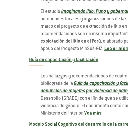
Proyecto breve del Concurso Anual de Invest
El estudio
Imaginando litio: Puno y gobern
autoridades locales y organizaciones de la s
marco del proyecto de extracción de litio en
recomendaciones son un insumo important
explotación del litio en el Perú
, elaborado p
apoyo del Proyecto MinSus-GIZ.
Lea el info
Guía de capacitación y facilitación
Los hallazgos y recomendaciones de cuatro i
bibliografía de la
Guía de capacitación y faci
denuncias de mujeres por violencia de pare
Desarrollo (GRADE) con el fin de que se utili
violencia de género. El documento contó con e
Ministerio del Interior.
Vea más
Modelo Social Cognitivo del desarrollo de la car