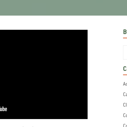
B
C
A
C
C
C
C