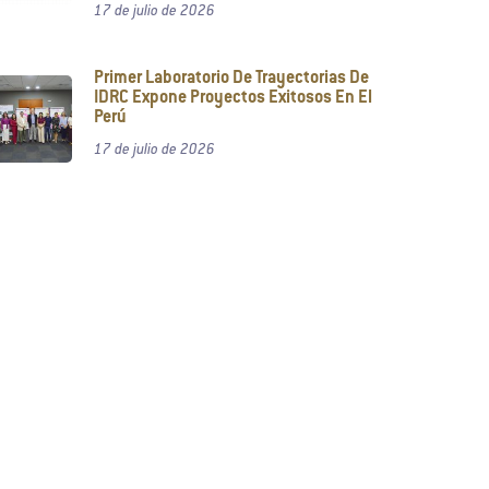
17 de julio de 2026
Primer Laboratorio De Trayectorias De
IDRC Expone Proyectos Exitosos En El
Perú
17 de julio de 2026
 políticas públicas
l conocimiento generado
umo clave para la
tigaciones con cierto
 largo camino para
 decisiones informadas
.