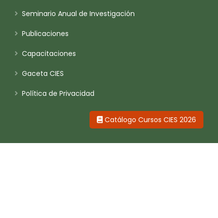
Seminario Anual de Investigación
Publicaciones
Capacitaciones
Gaceta CIES
Política de Privacidad
Catálogo Cursos CIES 2026
Contáctanos
Calle Luis Manarelli 1100
Orrantia del Mar - Magdalena, Perú
prensa@cies.org.pe