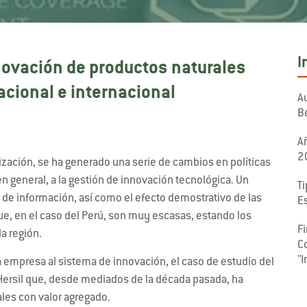
I
innovación de productos naturales
acional e internacional
Au
Be
A
2
lización, se ha generado una serie de cambios en políticas
n general, a la gestión de innovación tecnológica. Un
Ti
o de información, así como el efecto demostrativo de las
E
e, en el caso del Perú, son muy escasas, estando los
F
a región.
C
"
 empresa al sistema de innovación, el caso de estudio del
ersil que, desde mediados de la década pasada, ha
les con valor agregado.