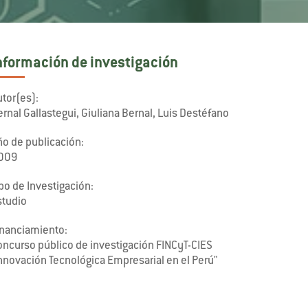
nformación de investigación
tor(es):
rnal Gallastegui, Giuliana Bernal, Luis Destéfano
ño de publicación:
009
po de Investigación:
studio
inanciamiento:
oncurso público de investigación FINCyT-CIES
Innovación Tecnológica Empresarial en el Perú"