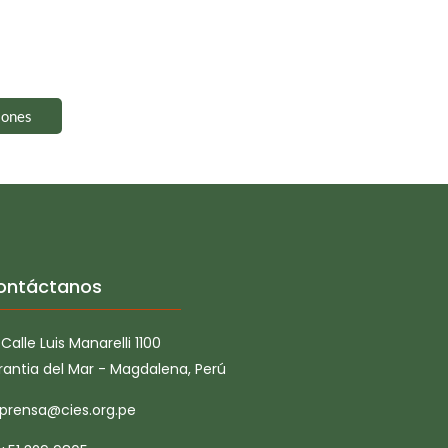
iones
ontáctanos
Calle Luis Manarelli 1100
rantia del Mar - Magdalena, Perú
prensa@cies.org.pe