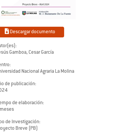
Descargar documento
tor(es):
esús Gamboa, Cesar García
entro:
iversidad Nacional Agraria La Molina
ño de publicación:
024
iempo de elaboración:
 meses
po de Investigación:
royecto Breve (PB)