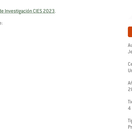
de Investigación CIES 2023
.
e:
Au
J
C
Un
A
2
T
4
Ti
P