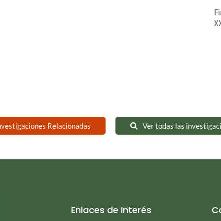
F
X
nvestigaciones Relacionadas
Ver todas las investigac
Enlaces de Interés
C