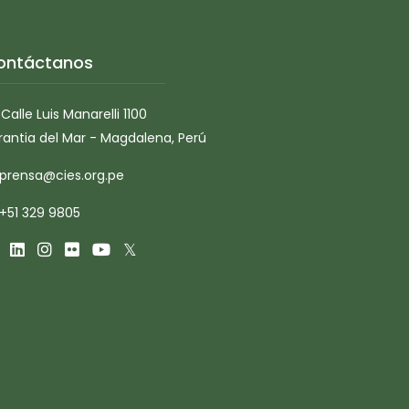
ontáctanos
Calle Luis Manarelli 1100
rantia del Mar - Magdalena, Perú
prensa@cies.org.pe
+51 329 9805