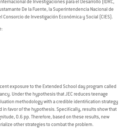
Internacional de Investigaciones para el Desarrollo (IDRC,
 Bustamante De la Fuente, la Superintendencia Nacional de
el Consorcio de Investigación Económica y Social (CIES).
e:
scent exposure to the Extended School day program called
ancy. Under the hypothesis that JEC reduces teenage
ation methodology with a credible identification strategy
in favor of the hypothesis. Specifically, results show that
tude, 0.6 pp. Therefore, based on these results, new
ialize other strategies to combat the problem.