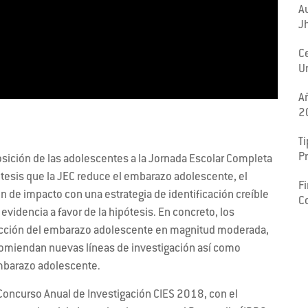
Au
J
C
U
A
2
Ti
P
posición de las adolescentes a la Jornada Escolar Completa
tesis que la JEC reduce el embarazo adolescente, el
F
de impacto con una estrategia de identificación creíble
C
videncia a favor de la hipótesis. En concreto, los
ucción del embarazo adolescente en magnitud moderada,
ecomiendan nuevas líneas de investigación así como
 embarazo adolescente.
Concurso Anual de Investigación CIES 2018, con el