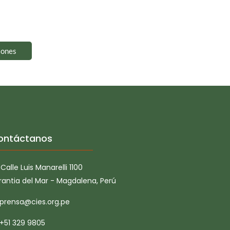
iones
ontáctanos
Calle Luis Manarelli 1100
rantia del Mar - Magdalena, Perú
prensa@cies.org.pe
+51 329 9805