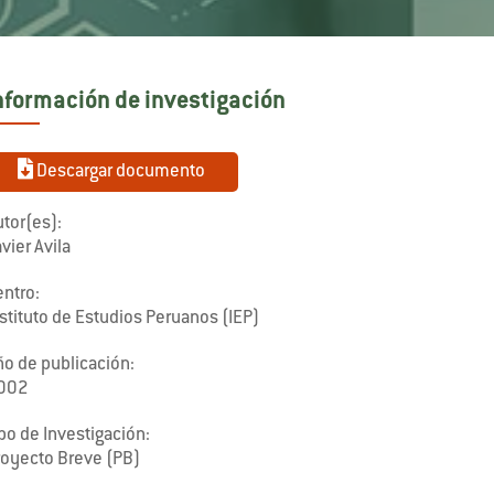
nformación de investigación
Descargar documento
tor(es):
vier Avila
entro:
stituto de Estudios Peruanos (IEP)
ño de publicación:
002
po de Investigación:
royecto Breve (PB)