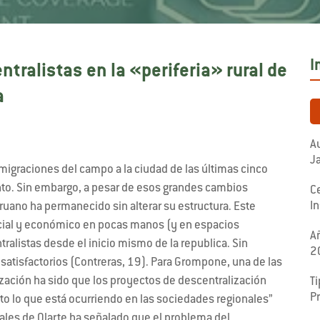
I
ntralistas en la «periferia» rural de
a
Au
Ja
migraciones del campo a la ciudad de las últimas cinco
unto. Sin embargo, a pesar de esos grandes cambios
C
In
ruano ha permanecido sin alterar su estructura. Este
cial y económico en pocas manos (y en espacios
A
ralistas desde el inicio mismo de la republica. Sin
2
atisfactorios (Contreras, 19). Para Grompone, una de las
ización ha sido que los proyectos de descentralización
Ti
P
to lo que está ocurriendo en las sociedades regionales”
es de Olarte ha señalado que el problema del