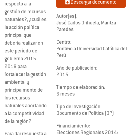
Descargar documento
respecto a la
gestión de recursos
Autor(es):
naturales?, ¿cuál es
José Carlos Orihuela, Maritza
la acción política
Paredes
principal que
Centro:
debería realizar en
Pontificia Universidad Católica del
este período de
Perú
gobierno 2015-
2018 para
Año de publicación:
fortalecer la gestión
2015
ambiental y
Tiempo de elaboración:
principalmente de
6 meses
los recursos
naturales aportando
Tipo de Investigación:
Documento de Política (DP)
a la competitividad
de la región?
Financiamiento:
Elecciones Regionales 2014:
Para dar respuesta a