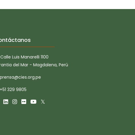
ontáctanos
Calle Luis Manarelli 1100
rantia del Mar - Magdalena, Perú
prensa@cies.org.pe
+51 329 9805