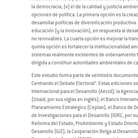
la democracia, (v) el de la calidad y justicia ambien
opciones de política. La primera opción es la crea
desarrollar políticas de diversificación productiva
educación (y la innovación), en respuesta al desa
no renovables. La cuarta opción es mejorar la tran
quinta opción es fortalecer la institucionalidad am
sistemas realmente existentes de ordenamiento ter
dirigida a constituir autoridades ambientales de ca
Este estudio forma parte de veintiséis documento
Centrando el Debate Electoral”. Estas ediciones s
Internacional para el Desarrollo (Aecid); la Agenci
(Usaid, por sus siglas en inglés); el Banco Interam
Planeamiento Estratégico (Ceplan); el Banco de Des
de Investigaciones para el Desarrollo (IDRC, por s
Reforma del Estado, ProAmbiente y Estado Orienta
Desarrollo (GIZ); la Cooperación Belga al Desarroll