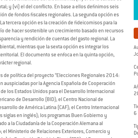
tal; y (vi) el del conflicto. En base a ellos definimos seis
ción de fondos fiscales regionales. La segunda opción es
. La tercera opción es la creación de fideicomisos para la
fío de hacer sostenible un crecimiento basado en recursos
sparencia y rendición de cuentas del gasto regional. La
biental, mientras que la sexta opción es integrar los
Au
Jo
ritorial. El documento se enfoca en la quinta opción,
rácter regional.
C
Po
s de política del proyecto “Elecciones Regionales 2014:
on auspiciadas por la Agencia Española de Cooperación
A
a de los Estados Unidos para el Desarrollo Internacional
2
ericano de Desarrollo (BID); el Centro Nacional de
T
arrollo de América Latina (CAF); el Centro Internacional
6
us siglas en inglés); los programas Buen Gobierno y
do a la Ciudadanía de la Cooperación Alemana al
Ti
o; el Ministerio de Relaciones Exteriores, Comercio y
D