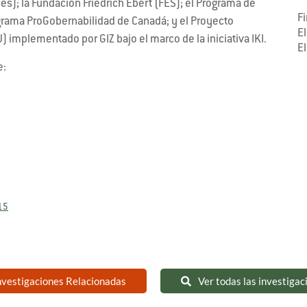
és); la Fundación Friedrich Ebert (FES); el Programa de
F
ograma ProGobernabilidad de Canadá; y el Proyecto
E
mplementado por GIZ bajo el marco de la iniciativa IKI.
El
e:
15
nvestigaciones Relacionadas
Ver todas las investigac