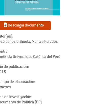
Descargar documento
tor(es):
sé Carlos Orihuela, Maritza Paredes
entro:
ntificia Universidad Católica del Perú
ño de publicación:
015
iempo de elaboración:
 meses
po de Investigación:
ocumento de Política (DP)