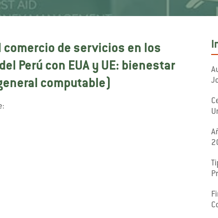
I
l comercio de servicios en los
del Perú con EUA y UE: bienestar
Au
Jo
 general computable)
C
e:
U
A
2
Ti
P
F
C