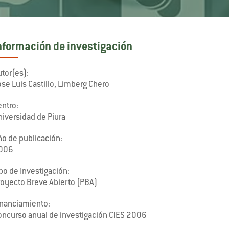
nformación de investigación
tor(es):
se Luis Castillo, Limberg Chero
entro:
niversidad de Piura
ño de publicación:
006
po de Investigación:
royecto Breve Abierto (PBA)
inanciamiento:
oncurso anual de investigación CIES 2006