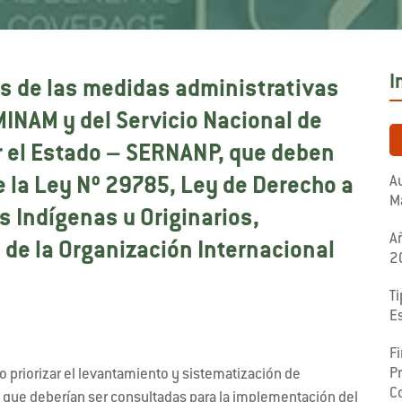
I
is de las medidas administrativas
MINAM y del Servicio Nacional de
r el Estado – SERNANP, que deben
Au
e la Ley Nº 29785, Ley de Derecho a
M
s Indígenas u Originarios,
A
 de la Organización Internacional
2
Ti
E
F
P
 priorizar el levantamiento y sistematización de
C
s que deberían ser consultadas para la implementación del