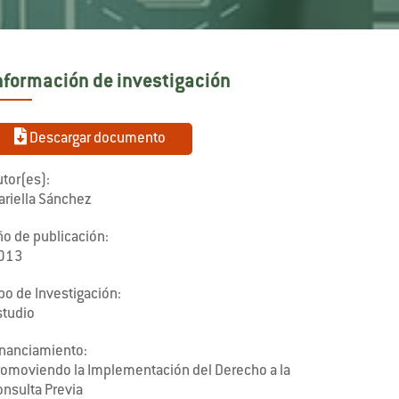
nformación de investigación
Descargar documento
tor(es):
ariella Sánchez
ño de publicación:
013
po de Investigación:
studio
inanciamiento:
romoviendo la Implementación del Derecho a la
onsulta Previa