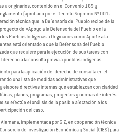
as u originarios, contenido en el Convenio 169 y
 reglamento (aprobado por el Decreto Supremo Nº 001-
ración técnica que la Defensoría del Pueblo recibe de la
proyecto de «Apoyo a la Defensoría del Pueblo en la
 los Pueblos Indígenas u Originarios como Aporte a la
ntes está orientado a que la Defensoría del Pueblo
izada que requiere para la ejecución de sus tareas con
l derecho a la consulta previa a pueblos indígenas.
nto para la aplicación del derecho de consulta en el
rando una lista de medidas administrativas que
 elabore directivas internas que establezcan con claridad
íticas, planes, programas, proyectos y normas de interés
e se efectúe el análisis de la posible afectación a los
rticipación del caso.
ón Alemana, implementada por GIZ, en cooperación técnica
l Consorcio de Investigación Económica y Social (CIES) para