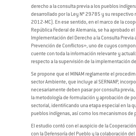
derecho a la consulta previa a los pueblos indígen
desarrollado por la Ley Nº 29785 y su respectivo
2012-MC). En ese sentido, en el marco de la coope
República Federal de Alemania, se ha aprobado el 
Implementación del Derecho a la Consulta Previa a
Prevención de Conflictos», uno de cuyos compone
cuente con toda la información relevante y actual
respecto a la supervisión de la implementación de
Se propone que el MINAM reglamente el procedimie
sector Ambiente, que incluye al SERNANP, incorpo
necesariamente deben pasar por consulta previa, y
la metodología de formulación y aprobación de pol
sectorial, identificando una etapa especial en la qu
pueblos indígenas, así como los mecanismos de pa
El estudio contó con el auspicio de la Cooperaci
con la Defensoría del Pueblo y la colaboración de