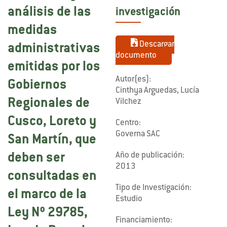
análisis de las
investigación
medidas
Descargar
administrativas
documento
emitidas por los
Autor(es):
Gobiernos
Cinthya Arguedas, Lucía
Regionales de
Vilchez
Cusco, Loreto y
Centro:
Governa SAC
San Martín, que
Año de publicación:
deben ser
2013
consultadas en
Tipo de Investigación:
el marco de la
Estudio
Ley Nº 29785,
Financiamiento: