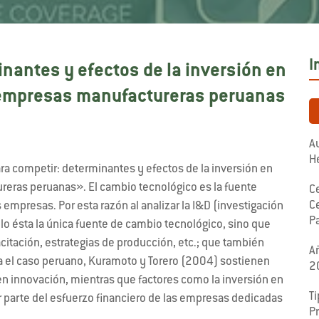
I
nantes y efectos de la inversión en
n empresas manufactureras peruanas
Au
H
ara competir: determinantes y efectos de la inversión en
reras peruanas». El cambio tecnológico es la fuente
C
Ce
 empresas. Por esta razón al analizar la I&D (investigación
P
lo ésta la única fuente de cambio tecnológico, sino que
citación, estrategias de producción, etc.; que también
A
a el caso peruano, Kuramoto y Torero (2004) sostienen
2
 en innovación, mientras que factores como la inversión en
Ti
 parte del esfuerzo financiero de las empresas dedicadas
P