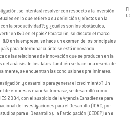
F
tigación, se intentará resolver con respecto a la inversión
C
ales en lo que refiere a su definición y efectos en la
con la productividad?; y ¿cuáles son los obstáculos,
tir en I&D en el país? Para tal fin, se discute el marco
 en I&D en la empresa; se hace un examen de los principales
 país para determinar cuánto se está innovando.
a de las relaciones de innovación que se producen en la
 del análisis de los datos. También se hace una reseña de
finalmente, se encuentran las conclusiones preliminares.
vestigación y desarrollo para generar el crecimiento? Un
nivel de empresas manufactureras», se desarrolló como
CIES 2004, con el auspicio de la Agencia Canadiense para
rnacional de Investigaciones para el Desarrollo (IDRC, por
Estudios para el Desarrollo y la Participación (CEDEP) en el