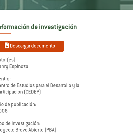
nformación de investigación
Descargar documento
tor(es):
enry Espinoza
entro:
ntro de Estudios para el Desarrollo y la
articipación (CEDEP)
ño de publicación:
006
po de Investigación:
royecto Breve Abierto (PBA)