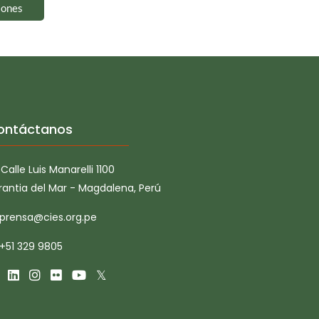
iones
ontáctanos
Calle Luis Manarelli 1100
rantia del Mar - Magdalena, Perú
prensa@cies.org.pe
+51 329 9805