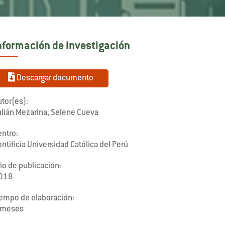
nformación de investigación
Descargar documento
tor(es):
ulián Mezarina, Selene Cueva
entro:
ntificia Universidad Católica del Perú
ño de publicación:
018
iempo de elaboración:
 meses