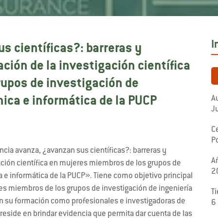
I
s científicas?: barreras y
ación de la investigación científica
upos de investigación de
Au
ica e informática de la PUCP
J
C
Po
encia avanza, ¿avanzan sus científicas?: barreras y
A
gación científica en mujeres miembros de los grupos de
2
 e informática de la PUCP». Tiene como objetivo principal
res miembros de los grupos de investigación de ingeniería
T
n su formación como profesionales e investigadoras de
6
n reside en brindar evidencia que permita dar cuenta de las