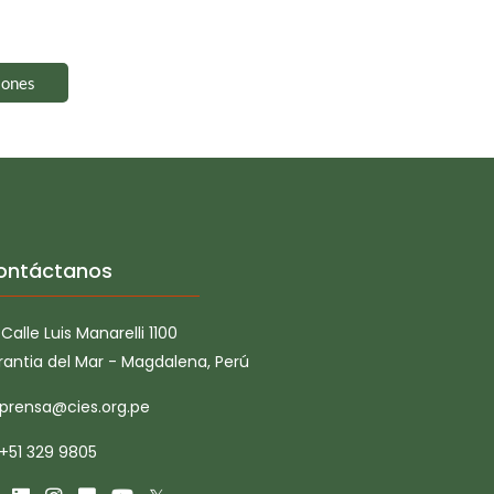
iones
ontáctanos
Calle Luis Manarelli 1100
rantia del Mar - Magdalena, Perú
prensa@cies.org.pe
+51 329 9805