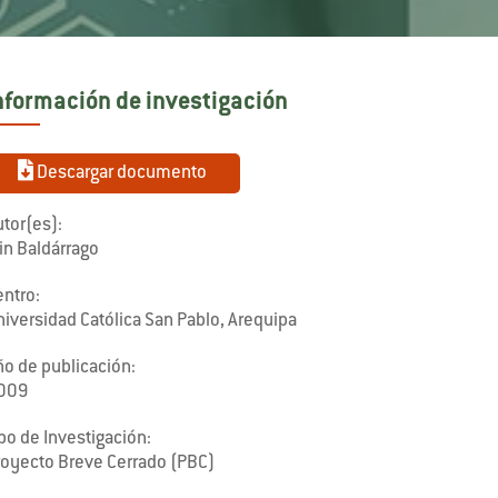
nformación de investigación
Descargar documento
tor(es):
in Baldárrago
entro:
niversidad Católica San Pablo, Arequipa
ño de publicación:
009
po de Investigación:
royecto Breve Cerrado (PBC)