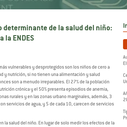
I
 determinante de la salud del niño:
 a la ENDES
Au
El
más vulnerables y desprotegidos son los niños de cero a
ud y nutrición, si no tienen una alimentación y salud
C
U
onces son a menudo irreparables. El 27% de la población
utrición crónica y el 50% presenta episodios de anemia,
A
onas rurales y en las zonas urbano marginales, además, 3
2
n servicios de agua, y 5 de cada 10, carecen de servicios
Ti
P
 la salud del niño. En lugar de solo medir los efectos de la