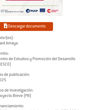
Descargar documento
tor(es):
lard Amaya
entro:
entro de Estudios y Promoción del Desarrollo
DESCO)
ño de publicación:
025
po de Investigación:
royecto Breve (PB)
inanciamiento: