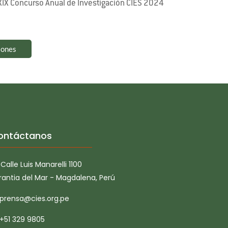
XIX Concurso Anual de Investigación CIES 2024
iones
ontáctanos
Calle Luis Manarelli 1100
rantia del Mar - Magdalena, Perú
prensa@cies.org.pe
+51 329 9805