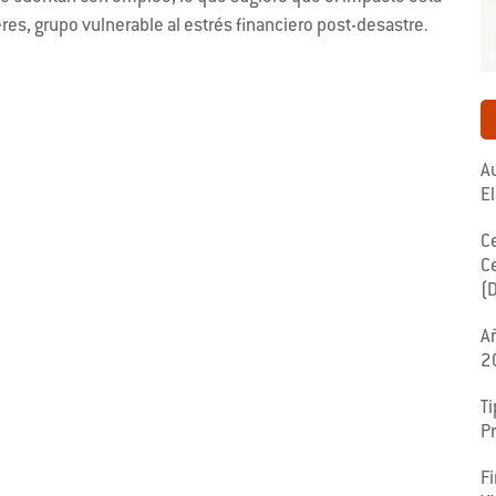
es, grupo vulnerable al estrés financiero post-desastre.
Au
E
C
C
(
A
2
Ti
P
F