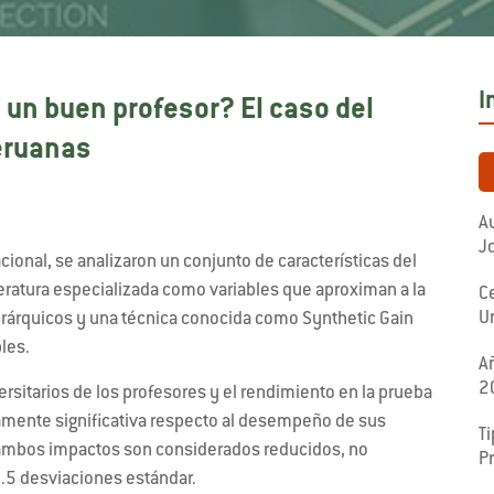
I
 un buen profesor? El caso del
eruanas
Au
J
onal, se analizaron un conjunto de características del
ratura especializada como variables que aproximan a la
C
U
erárquicos y una técnica conocida como Synthetic Gain
les.
A
2
rsitarios de los profesores y el rendimiento en la prueba
camente significativa respecto al desempeño de sus
Ti
, ambos impactos son considerados reducidos, no
P
0.5 desviaciones estándar.