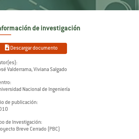
nformación de investigación
Descargar documento
tor(es):
osé Valderrama, Viviana Salgado
entro:
niversidad Nacional de Ingeniería
ño de publicación:
010
po de Investigación:
royecto Breve Cerrado (PBC)