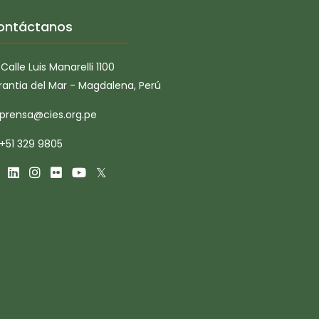
ontáctanos
Calle Luis Manarelli 1100
rantia del Mar - Magdalena, Perú
prensa@cies.org.pe
+51 329 9805