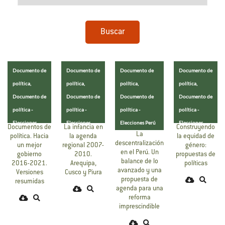
Buscar
Documento de
Documento de
Documento de
Documento de
política,
política,
política,
política,
Documento de
Documento de
Documento de
Documento de
política -
política -
política -
política -
Elecciones
Elecciones
Elecciones Perú
Elecciones
La infancia en
Construyendo
Documentos de
La
Perú
Perú
Perú
la agenda
la equidad de
política. Hacia
descentralización
regional 2007-
género:
un mejor
en el Perú. Un
2010.
propuestas de
gobierno
balance de lo
Arequipa,
políticas
2016-2021.
avanzado y una
Cusco y Piura
Versiones
propuesta de
resumidas
agenda para una
reforma
imprescindible