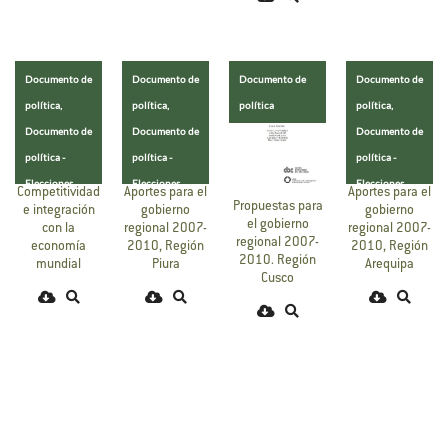
Documento de
Documento de
Documento de
Documento de
política,
política,
política
política,
Documento de
Documento de
Documento de
política -
política -
política -
Elecciones
Elecciones
Elecciones
Aportes para el
Aportes para el
Competitividad
Propuestas para
Perú
Perú
Perú
gobierno
gobierno
e integración
el gobierno
regional 2007-
regional 2007-
con la
regional 2007-
2010, Región
2010, Región
economía
2010. Región
Piura
Arequipa
mundial
Cusco