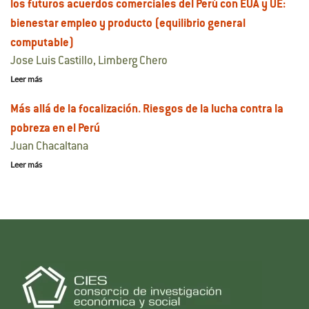
los futuros acuerdos comerciales del Perú con EUA y UE:
bienestar empleo y producto (equilibrio general
computable)
Jose Luis Castillo, Limberg Chero
Leer más
Más allá de la focalización. Riesgos de la lucha contra la
pobreza en el Perú
Juan Chacaltana
Leer más