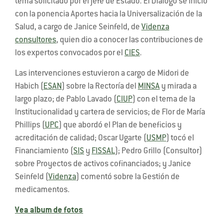
tema solicitado por el jefe de Estado. El Diálogo se inició
con la ponencia Aportes hacia la Universalización de la
Salud, a cargo de Janice Seinfeld, de
Videnza
consultores
, quien dio a conocer las contribuciones de
los expertos convocados por el
CIES
.
Las intervenciones estuvieron a cargo de Midori de
Habich (
ESAN
) sobre la Rectoría del
MINSA
y mirada a
largo plazo; de Pablo Lavado (
CIUP
) con el tema de la
Institucionalidad y cartera de servicios; de Flor de María
Phillips (
UPC
) que abordó el Plan de beneficios y
acreditación de calidad; Oscar Ugarte (
USMP
) tocó el
Financiamiento (
SIS
y
FISSAL
); Pedro Grillo (Consultor)
sobre Proyectos de activos cofinanciados; y Janice
Seinfeld (
Videnza
) comentó sobre la Gestión de
medicamentos.
Vea album de fotos