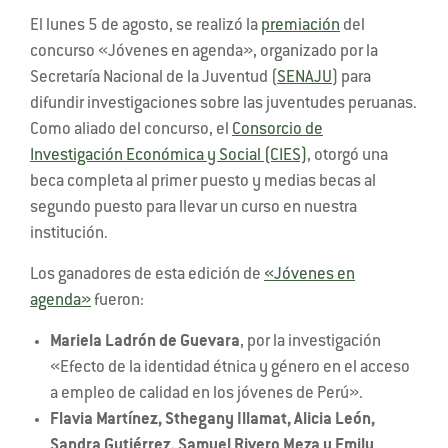
El lunes 5 de agosto, se realizó la
premiación
del
concurso «Jóvenes en agenda», organizado por la
Secretaría Nacional de la Juventud (
SENAJU
) para
difundir investigaciones sobre las juventudes peruanas.
Como aliado del concurso, el
Consorcio de
Investigación Económica y Social (CIES)
, otorgó una
beca completa al primer puesto y medias becas al
segundo puesto para llevar un curso en nuestra
institución.
Los ganadores de esta edición de
«Jóvenes en
agenda»
fueron:
Mariela Ladrón de Guevara
, por la investigación
«Efecto de la identidad étnica y género en el acceso
a empleo de calidad en los jóvenes de Perú».
Flavia Martínez, Sthegany Illamat, Alicia León,
Sandra Gutiérrez, Samuel Rivero Meza y Emily