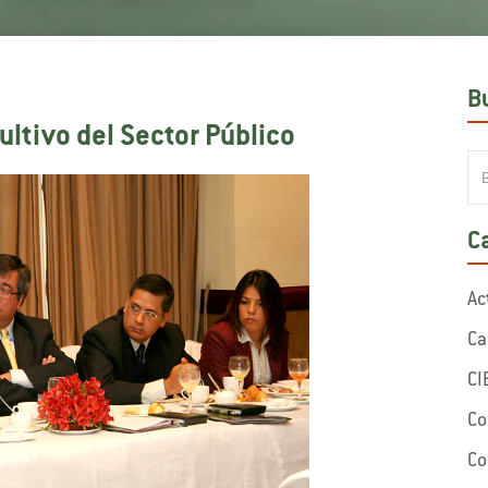
B
ltivo del Sector Público
C
Ac
Ca
CI
Co
Co