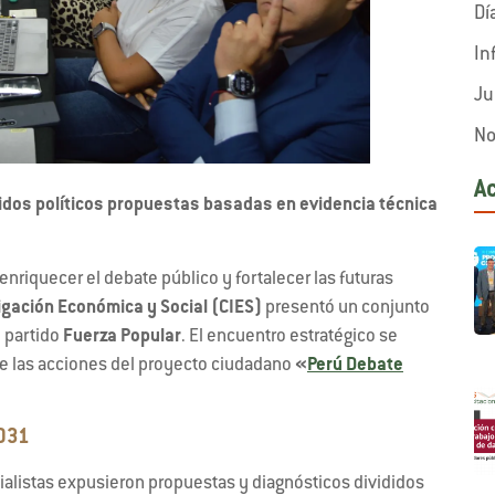
Dí
In
Ju
No
A
tidos políticos propuestas basadas en evidencia técnica
enriquecer el debate público y fortalecer las futuras
igación Económica y Social (CIES)
presentó un conjunto
l partido
Fuerza Popular
. El encuentro estratégico se
 de las acciones del proyecto ciudadano
«
Perú Debate
2031
ialistas expusieron propuestas y diagnósticos divididos