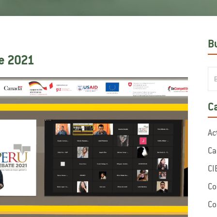
B
te 2021
C
Ac
Ca
CI
Co
Co