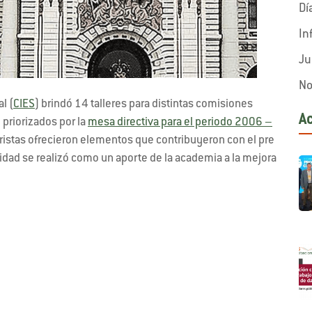
Dí
In
Ju
No
l (
CIES
) brindó 14 talleres para distintas comisiones
A
 priorizados por la
mesa directiva para el periodo 2006 –
ristas ofrecieron elementos que contribuyeron con el pre
idad se realizó como un aporte de la academia a la mejora