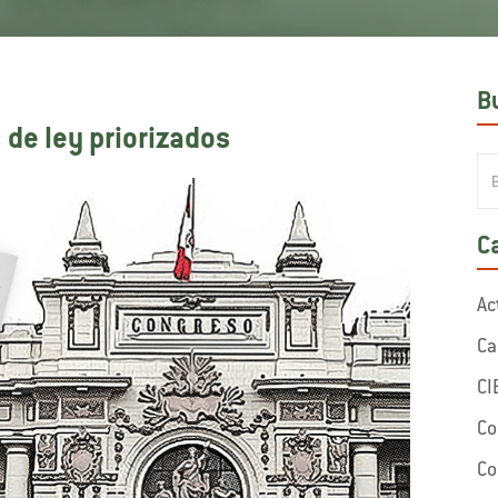
B
 de ley priorizados
C
Ac
Ca
CI
Co
Co