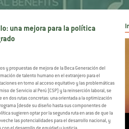
I
lo: una mejora para la política
grado
tos y propuestas de mejora de la Beca Generación del
rmación de talento humano en el extranjero para el
itaciones en torno al acceso equitativo y las problemáticas
so de Servicio al Perú (CSP) y la reinserción laboral, se
n dos rutas concretas: una orientada a la optimización
el programa (desde su diseño hasta sus componentes de
tica sugieren optar por la segunda ruta en aras de que la
eche las potencialidades para el desarrollo nacional, y
 con el desarrollo de equidad y justicia.