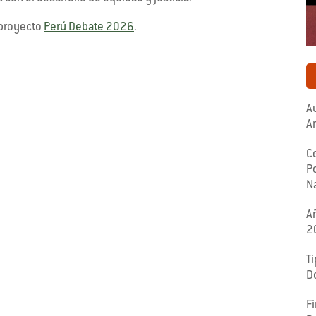
 proyecto
Perú Debate 2026
.
Au
A
C
Po
N
A
2
Ti
D
F