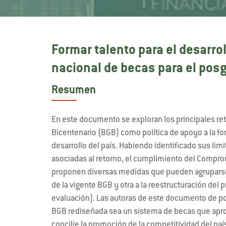
Formar talento para el desarrol
nacional de becas para el pos
Resumen
En este documento se exploran los principales re
Bicentenario (BGB) como política de apoyo a la fo
desarrollo del país. Habiendo identificado sus lim
asociadas al retorno, el cumplimiento del Compromi
proponen diversas medidas que pueden agruparse e
de la vigente BGB y otra a la reestructuración d
evaluación). Las autoras de este documento de polí
BGB rediseñada sea un sistema de becas que aprov
concilie la promoción de la competitividad del país