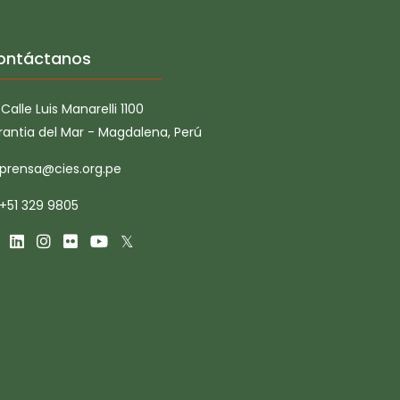
ontáctanos
Calle Luis Manarelli 1100
rantia del Mar - Magdalena, Perú
prensa@cies.org.pe
+51 329 9805