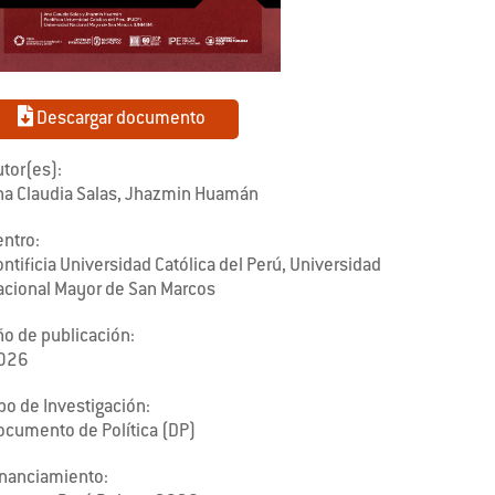
Descargar documento
tor(es):
na Claudia Salas, Jhazmin Huamán
entro:
ntificia Universidad Católica del Perú, Universidad
acional Mayor de San Marcos
ño de publicación:
026
po de Investigación:
ocumento de Política (DP)
inanciamiento: