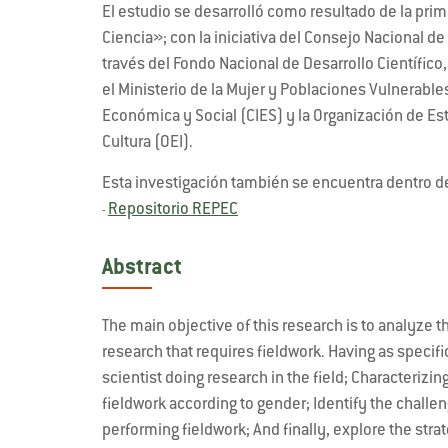
El estudio se desarrolló como resultado de la pri
Ciencia»; con la iniciativa del Consejo Nacional d
través del Fondo Nacional de Desarrollo Científico
el Ministerio de la Mujer y Poblaciones Vulnerabl
Económica y Social (CIES) y la Organización de Est
Cultura (OEI).
Esta investigación también se encuentra dentro d
Repositorio REPEC
-
Abstract
The main objective of this research is to analyze t
research that requires fieldwork. Having as specifi
scientist doing research in the field; Characterizi
fieldwork according to gender; Identify the challe
performing fieldwork; And finally, explore the str