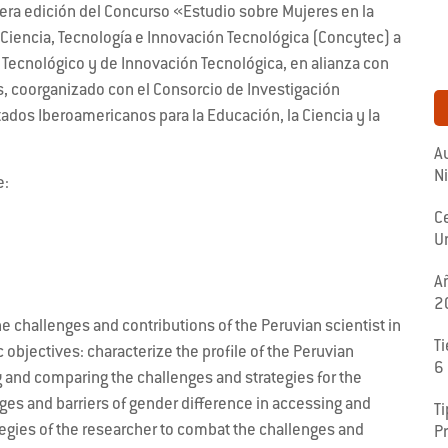
mera edición del Concurso «Estudio sobre Mujeres en la
e Ciencia, Tecnología e Innovación Tecnológica (Concytec) a
, Tecnológico y de Innovación Tecnológica, en alianza con
es, coorganizado con el Consorcio de Investigación
ados Iberoamericanos para la Educación, la Ciencia y la
Au
N
e:
C
U
A
2
he challenges and contributions of the Peruvian scientist in
T
c objectives: characterize the profile of the Peruvian
6
ng and comparing the challenges and strategies for the
nges and barriers of gender difference in accessing and
Ti
ategies of the researcher to combat the challenges and
P