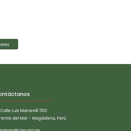
iones
ontáctanos
Calle Luis Manarelli 1100
rantia del Mar - Magdalena, Perú
prensa@cies.org.pe