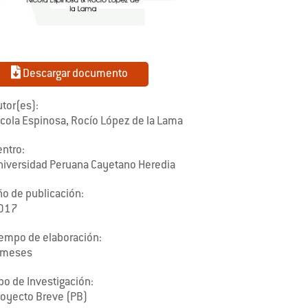
Descargar documento
tor(es):
icola Espinosa, Rocío López de la Lama
entro:
niversidad Peruana Cayetano Heredia
ño de publicación:
017
iempo de elaboración:
 meses
po de Investigación:
royecto Breve (PB)