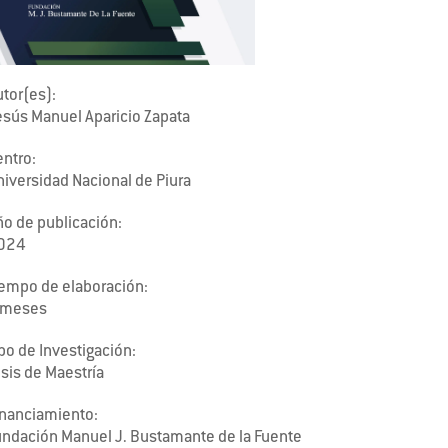
tor(es):
esús Manuel Aparicio Zapata
entro:
niversidad Nacional de Piura
ño de publicación:
024
iempo de elaboración:
 meses
po de Investigación:
sis de Maestría
inanciamiento:
undación Manuel J. Bustamante de la Fuente