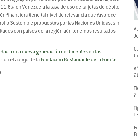
l 11.6%, en Venezuela la tasa de uso de tarjetas de débito
ión financiera tiene tal nivel de relevancia que favorece
rollo Sostenible propuestos por las Naciones Unidas, sin
Au
tados con países de la región aún tenemos resultados
J
C
«
Hacia una nueva generación de docentes en las
U
S
con el apoyo de la
Fundación Bustamante de la Fuente
.
A
e:
2
T
7
Ti
Te
F
F