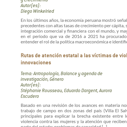
y Crecimiento
Autor(es):
Diego Winkelried
En los últimos años, la economía peruana mostró señal
precedentes con altas tasas de crecimiento per cápita, 
integración comercial y financiera con el mundo, y may
en el periodo que va de 2016 a 2021 ha procurado id
entender el rol de la política macroeconómica e identifica
Rutas de atención estatal a las víctimas de vi
innovaciones
Tema: Antropología, Balance y agenda de
investigación, Género
Autor(es):
Stéphanie Rousseau, Eduardo Dargent, Aurora
Escudero
Basado en una revisión de los avances en materia nor
trabajo de campo en dos zonas del país (Villa El Sa
principales para explicar la brecha existente entre 
violencia contra las mujeres y la atención que recibe
parte del estado: problemas de capacidad [...]