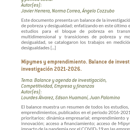
Autor(es):
Javier Herrera, Norma Correa, Ángelo Cozzubo
Este documento presenta un balance de la investigaci
de pobreza y desigualdad; enfatizando en este último el 
estudios para el bloque de pobreza en transmi
multidimensional y transiciones de pobreza y mo
desigualdad, se catalogaron los trabajos en medició
desigualdades [...]
Mipymes y emprendimiento. Balance de inves
investigación 2021-2026.
Tema: Balance y agenda de investigación,
Competitividad, Empresa y finanzas
Autor(es):
Lourdes Álvarez, Edson Huamaní, Juan Palomino
El balance muestra un resumen de todos los estudios, 
emprendimientos, publicados en el periodo 2016-2021. E
prioritarios: dinámica empresarial; emprendimiento y
innovación; acceso a financiamiento; acceso de Mipy
impacto de la pandemia por el COVID-19 en las empre