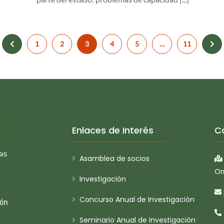
1
2
3
4
5
…
11
Enlaces de Interés
C
Asamblea de socios
Or
Investigación
Concurso Anual de Investigación
ión
Seminario Anual de Investigación