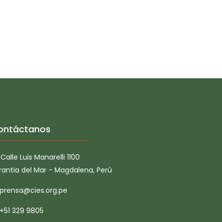
ontáctanos
Calle Luis Manarelli 1100
rantia del Mar - Magdalena, Perú
prensa@cies.org.pe
+51 329 9805