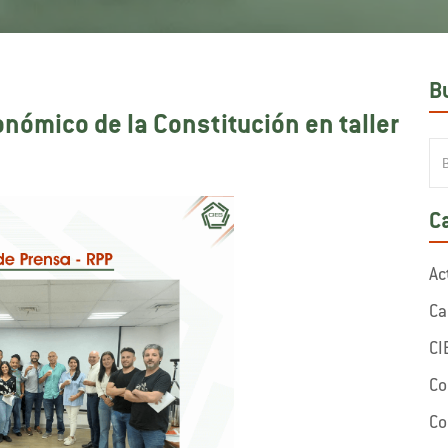
B
nómico de la Constitución en taller
C
Ac
Ca
CI
Co
Co