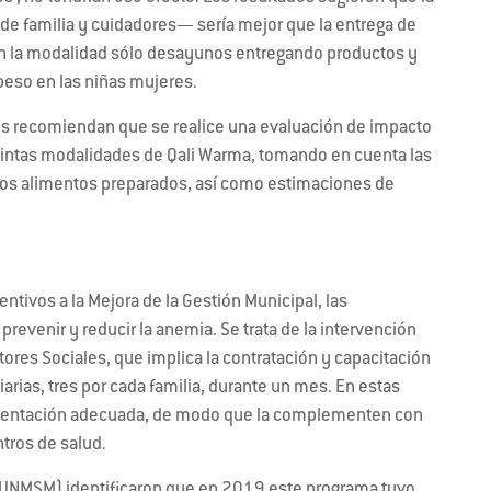
e familia y cuidadores— sería mejor que la entrega de
n la modalidad sólo desayunos entregando productos y
 peso en las niñas mujeres.
es recomiendan que se realice una evaluación de impacto
stintas modalidades de Qali Warma, tomando en cuenta las
e los alimentos preparados, así como estimaciones de
tivos a la Mejora de la Gestión Municipal, las
evenir y reducir la anemia. Se trata de la intervención
ores Sociales, que implica la contratación y capacitación
iarias, tres por cada familia, durante un mes. En estas
alimentación adecuada, de modo que la complementen con
tros de salud.
 (UNMSM) identificaron que en 2019 este programa tuvo