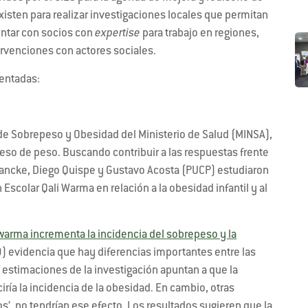
xisten para realizar investigaciones locales que permitan
contar con socios con
expertise
para trabajo en regiones,
ervenciones con actores sociales.
sentadas:
 de Sobrepeso y Obesidad del Ministerio de Salud (MINSA),
so de peso. Buscando contribuir a las respuestas frente
Francke, Diego Quispe y Gustavo Acosta (PUCP) estudiaron
Escolar Qali Warma en relación a la obesidad infantil y al
iwarma incrementa la incidencia del sobrepeso y la
 evidencia que hay diferencias importantes entre las
estimaciones de la investigación apuntan a que la
ía la incidencia de la obesidad. En cambio, otras
’, no tendrían ese efecto. Los resultados sugieren que la