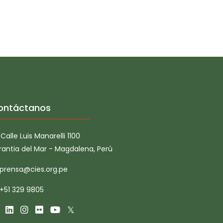
ontáctanos
Calle Luis Manarelli 1100
rantia del Mar - Magdalena, Perú
prensa@cies.org.pe
+51 329 9805