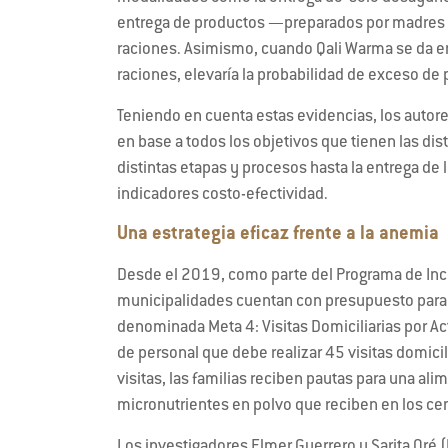
entrega de productos —preparados por madres d
raciones. Asimismo, cuando Qali Warma se da e
raciones, elevaría la probabilidad de exceso de
Teniendo en cuenta estas evidencias, los autor
en base a todos los objetivos que tienen las di
distintas etapas y procesos hasta la entrega d
indicadores costo-efectividad.
Una estrategia eficaz frente a la anemia
Desde el 2019, como parte del Programa de Incen
municipalidades cuentan con presupuesto para pr
denominada Meta 4: Visitas Domiciliarias por Act
de personal que debe realizar 45 visitas domicil
visitas, las familias reciben pautas para una 
micronutrientes en polvo que reciben en los cen
Los investigadores Elmer Guerrero y Sarita Oré