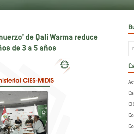
B
uerzo’ de Qali Warma reduce
ños de 3 a 5 años
C
Ac
Ca
CI
Co
Co