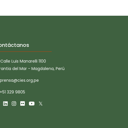
ontáctanos
Calle Luis Manarelli 1100
rantia del Mar - Magdalena, Perú
prensa@cies.org.pe
+51 329 9805