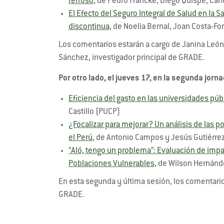
ferroso
, de Pedro Francke, Diego Quispe, Car
El Efecto del Seguro Integral de Salud en la S
discontinua,
de Noelia Bernal, Joan Costa-Font
Los comentarios estarán a cargo de Janina Leó
Sánchez, investigador principal de GRADE.
Por otro lado, el jueves 17, en la segunda jorn
Eficiencia del gasto en las universidades púb
Castillo (PUCP)
¿Focalizar para mejorar? Un análisis de las 
el Perú
, de Antonio Campos y Jesús Gutiérr
“Aló, tengo un problema”: Evaluación de impac
Poblaciones Vulnerables,
de Wilson Hernánde
En esta segunda y última sesión, los comentario
GRADE.