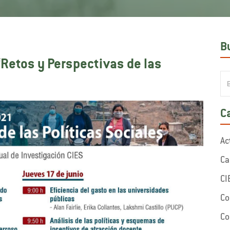
B
“Retos y Perspectivas de las
C
Ac
Ca
CI
Co
Co