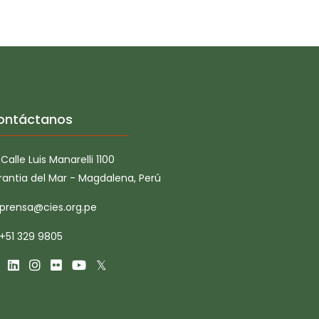
ontáctanos
Calle Luis Manarelli 1100
rantia del Mar - Magdalena, Perú
prensa@cies.org.pe
+51 329 9805