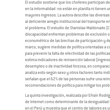
El estudio sostiene que los choferes participan d
en la informalidad -no están en planilla ni tienen
mayores ingresos. La autora describe las divers
al deficiente arreglo institucional del transporte 
el problema. El estudio de Stanislao Maldonado (
discapacidad enfrentan problemas de exclusión o d
econométrico de las brechas de participación y de
marco, sugiere medidas de política orientadas a 
para prevenir la falta de efectividad de las polític
estima indicadores de reinserción laboral (ingres
desempleo o de inactividad forzosa, en comparaci
analiza esto según sexo y otros factores tanto ind
señalan que el 62% de las personas sufre una reins
recomendaciones de política para mitigar los probl
La quinta investigación, realizada por Efraín Rodr
de Internet como determinante de la desigualdad sal
en el Perú y muestra que el centro de labores es 