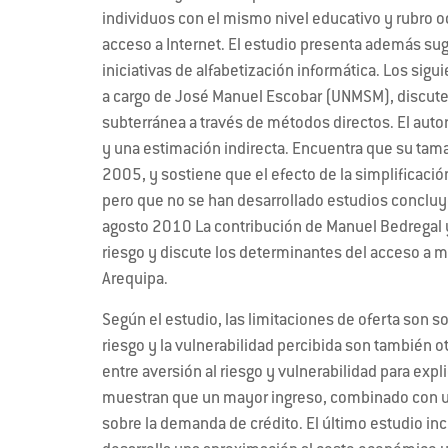
individuos con el mismo nivel educativo y rubro 
acceso a Internet. El estudio presenta además suge
iniciativas de alfabetización informática. Los sigu
a cargo de José Manuel Escobar (UNMSM), discute 
subterránea a través de métodos directos. El aut
y una estimación indirecta. Encuentra que su ta
2005, y sostiene que el efecto de la simplificació
pero que no se han desarrollado estudios concluy
agosto 2010 La contribución de Manuel Bedregal y
riesgo y discute los determinantes del acceso a m
Arequipa.
Según el estudio, las limitaciones de oferta son so
riesgo y la vulnerabilidad percibida son también o
entre aversión al riesgo y vulnerabilidad para expl
muestran que un mayor ingreso, combinado con una 
sobre la demanda de crédito. El último estudio in