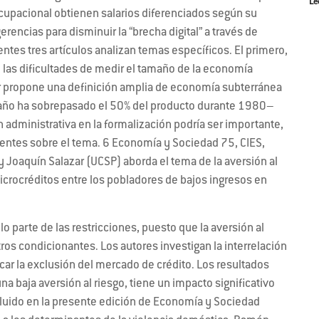
Le
ocupacional obtienen salarios diferenciados según su
rencias para disminuir la “brecha digital” a través de
ientes tres artículos analizan temas específicos. El primero,
las dificultades de medir el tamaño de la economía
or propone una definición amplia de economía subterránea
maño ha sobrepasado el 50% del producto durante 1980–
n administrativa en la formalización podría ser importante,
entes sobre el tema. 6 Economía y Sociedad 75, CIES,
 Joaquín Salazar (UCSP) aborda el tema de la aversión al
icrocréditos entre los pobladores de bajos ingresos en
lo parte de las restricciones, puesto que la aversión al
tros condicionantes. Los autores investigan la interrelación
icar la exclusión del mercado de crédito. Los resultados
baja aversión al riesgo, tiene un impacto significativo
cluido en la presente edición de Economía y Sociedad