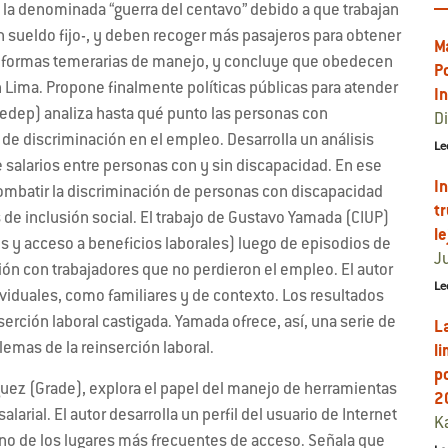
e la denominada “guerra del centavo” debido a que trabajan
 un sueldo fijo-, y deben recoger más pasajeros para obtener
M
as formas temerarias de manejo, y concluye que obedecen
P
en Lima. Propone finalmente políticas públicas para atender
I
Cedep) analiza hasta qué punto las personas con
D
e discriminación en el empleo. Desarrolla un análisis
Le
 salarios entre personas con y sin discapacidad. En ese
I
combatir la discriminación de personas con discapacidad
t
as de inclusión social. El trabajo de Gustavo Yamada (CIUP)
l
os y acceso a beneficios laborales) luego de episodios de
J
ón con trabajadores que no perdieron el empleo. El autor
Le
ividuales, como familiares y de contexto. Los resultados
erción laboral castigada. Yamada ofrece, así, una serie de
L
emas de la reinserción laboral.
li
p
íguez (Grade), explora el papel del manejo de herramientas
2
arial. El autor desarrolla un perfil del usuario de Internet
K
uno de los lugares más frecuentes de acceso. Señala que