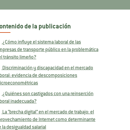
ontenido de la publicación
¿Cómo influye el sistema laboral de las
mpresas de transporte público en la problemática
l tránsito limeño?
Discriminación y discapacidad en el mercado
aboral: evidencia de descomposiciones
icroeconométricas
¿Quiénes son castigados con una reinserción
aboral inadecuada?
La “brecha digital” en el mercado de trabajo: el
provechamiento de Internet como determinante
 la desigualdad salarial