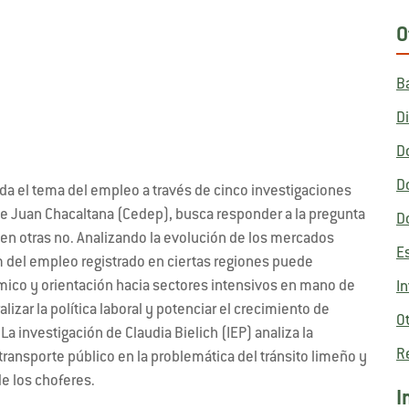
O
B
D
D
D
a el tema del empleo a través de cinco investigaciones
de Juan Chacaltana (Cedep), busca responder a la pregunta
D
en otras no. Analizando la evolución de los mercados
E
m del empleo registrado en ciertas regiones puede
mico y orientación hacia sectores intensivos en mano de
I
izar la política laboral y potenciar el crecimiento de
O
a investigación de Claudia Bielich (IEP) analiza la
R
transporte público en la problemática del tránsito limeño y
e los choferes.
I