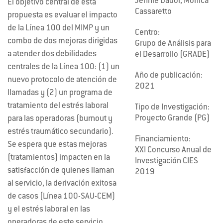
Jennie Dador, Mónica
El objetivo central de esta
Cassaretto
propuesta es evaluar el impacto
de la Línea 100 del MIMP y un
Centro:
combo de dos mejoras dirigidas
Grupo de Análisis para
a atender dos debilidades
el Desarrollo (GRADE)
centrales de la Línea 100: (1) un
Año de publicación:
nuevo protocolo de atención de
2021
llamadas y (2) un programa de
tratamiento del estrés laboral
Tipo de Investigación:
Proyecto Grande (PG)
para las operadoras (burnout y
estrés traumático secundario).
Financiamiento:
Se espera que estas mejoras
XXI Concurso Anual de
(tratamientos) impacten en la
Investigación CIES
satisfacción de quienes llaman
2019
al servicio, la derivación exitosa
de casos (Línea 100-SAU-CEM)
y el estrés laboral en las
operadoras de este servicio.